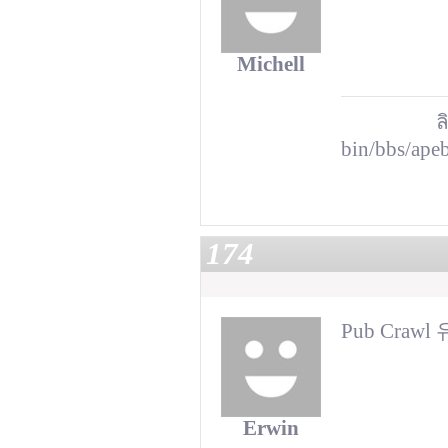
Michell
ล
bin/bbs/ape
174
Pub Craw
Erwin