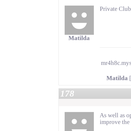
Private Club
Matilda
mr4h8c.myst
Matilda
[
178
As well as o
improve the