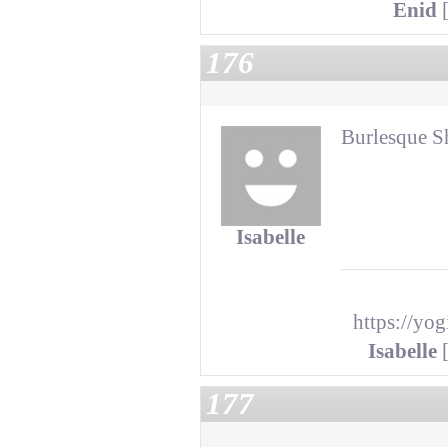
Enid
[
176
Burlesque 
Isabelle
https://yo
Isabelle
[
177