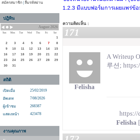
สมัครสมาชิก
|
ลืมรหัสผ่าน
1.2.3 มีแบบฟอร์มการเผยแพร่ข้
ปฎิทิน
ความคิดเห็น :
August 2026
171
Sun
Mon
Tue
Wed
Thu
Fri
Sat
1
2
3
4
5
6
7
8
9
10
11
12
13
14
15
16
17
18
19
20
21
22
A Writeup
23
24
25
26
27
28
29
루션; https:/
30
31
สถิติ
Felisha
25/02/2019
เปิดเมื่อ
7/08/2026
อัพเดท
268387
ผู้เข้าชม
https:/
423478
แสดงหน้า
Felisha
[
งานคุณภาพ
172
y