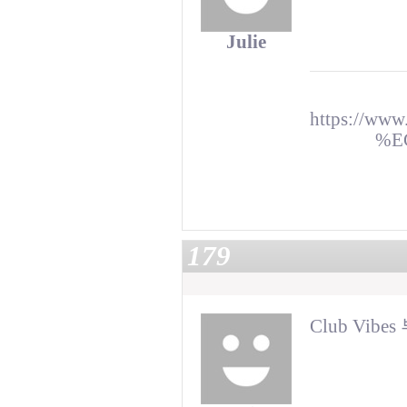
Julie
https://w
%E
179
Club Vib