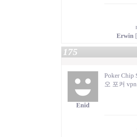
Erwin
[
175
Poker Chip 
오 포커 vpn
Enid