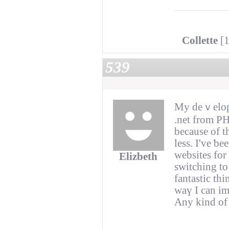
Collette
[1
539
My deｖelope
.net from PH
becausе of t
less. I've ƅ
websites for
Elizbeth
switching to
fantastіc thi
waү Ι can im
Any kind of 