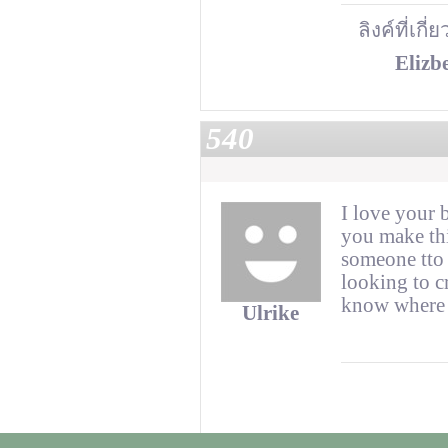
ลิงค์ที่เกี่
Elizb
540
I love your 
you make thi
someone tto 
looking to c
know where u
Ulrike
Ulrike
[6