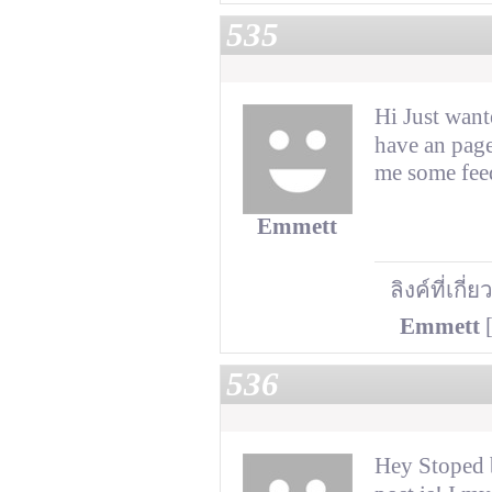
535
Hi Just wante
have an page
me some fee
Emmett
ลิงค์ที่เกี่
Emmett
[
536
Hey Stoped 