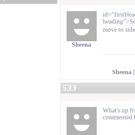
id="firstHea
heading">Se
m᧐vе tо side
Sheena
Sheena
[
533
What's up fr
commented he