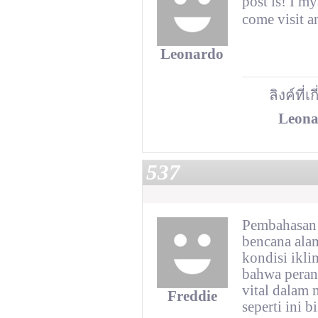
post is! I 
come visit 
Leonardo
ลิงค์ที่เ
Leona
537
Pembahasan 
bencana alam
kondisi ikli
bahwa peran
vital dalam
Freddie
seperti ini