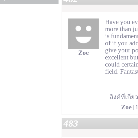
Have you eve
more than ju
is fundament
of if you ad
give your po
Zoe
excellent bu
could certain
field. Fantas
ลิงค์ที่เกี่
Zoe
[1
483