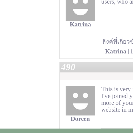
users, who a
Katrina
ลิงค์ที่เกี่ยว
Katrina
[1
490
This is very 
I've joined 
more of your
website in m
Doreen