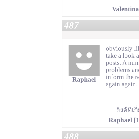
Valentina
487
obviously li
take a look a
posts. A num
problems and
inform the re
Raphael
again again.
ลิงค์ที่เก
Raphael
[1
488