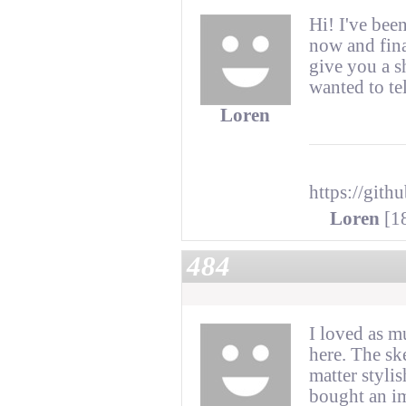
Hi! I've bee
now and fina
give you a 
wanted to te
Loren
https://git
Loren
[18
484
I loved as mu
here. The ske
matter styli
bought an im