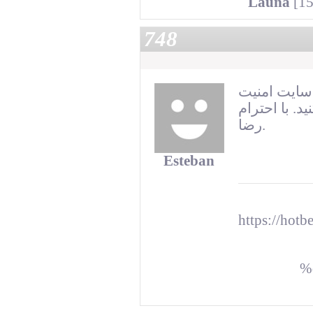
Launa
[15
748
سایت امنیت
. با احترام
رضا.
Esteban
https://h
%