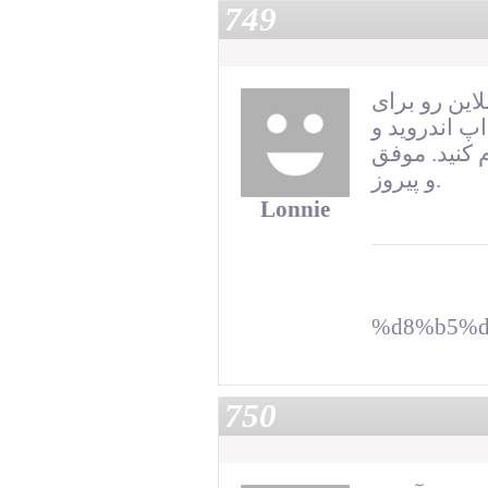
749
این رو برای
رفته اپ اندروید و
 کنید. موفق
و پیروز.
Lonnie
%d8%b5%d
750