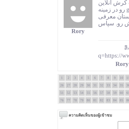
 کرش آنلاین
رو در زمینه gambling. این اپ خوب ضرایب بالایی داره
وستان معرفی
Rory
ลิ
q=https://w
Rory
1
2
3
4
5
6
7
8
9
10
1
26
27
28
29
30
31
32
33
34
35
3
51
52
53
54
55
56
57
58
59
60
6
76
77
78
79
80
81
82
83
84
85
8
ความคิดเห็นของผู้เข้าชม