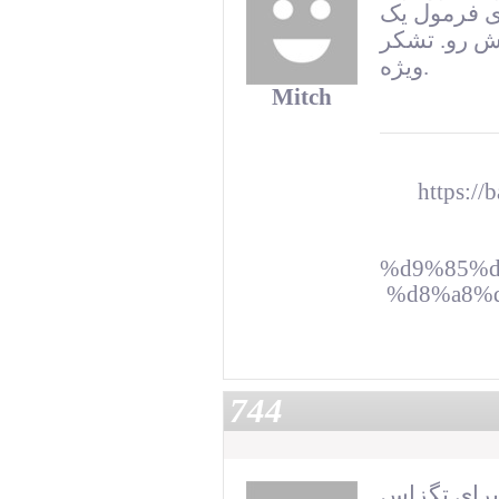
ی فرمول یک
تش رو. تشکر
ویژه.
Mitch
https:
%d9%85%d
%d8%a8%
744
برای تگزاس