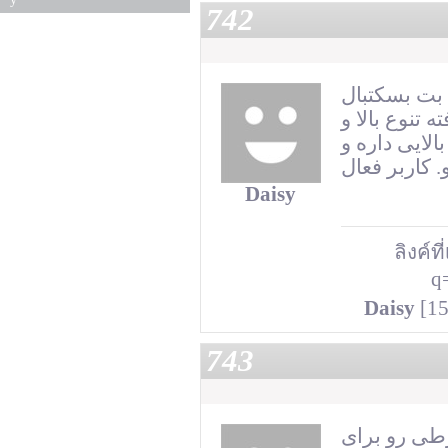
742
 بت بسکتبال
 تنوع بالا و
الایی داره و
Daisy
ลิงค์ที
q
Daisy
[15
743
رطی رو برای