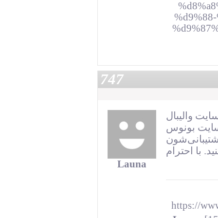
%d8%a8
%d9%88-
%d9%87%
747
ایت والیبال
سایت بونوس
پشتیبانی‌شون
Launa
https://ww