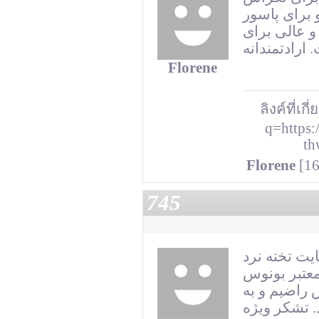
 برای پاسور
 و عالی برای
Florene
ลิงค์ที่เกี
q=https:
th
Florene
[16
745
یت تخته نرد
معتبر بونوس
 از خدماتش راضیم و به