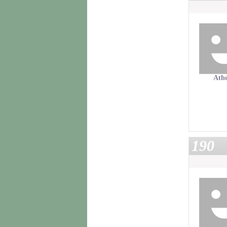
Ath
190