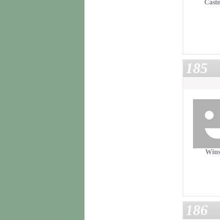
Casi
185
Wins
186