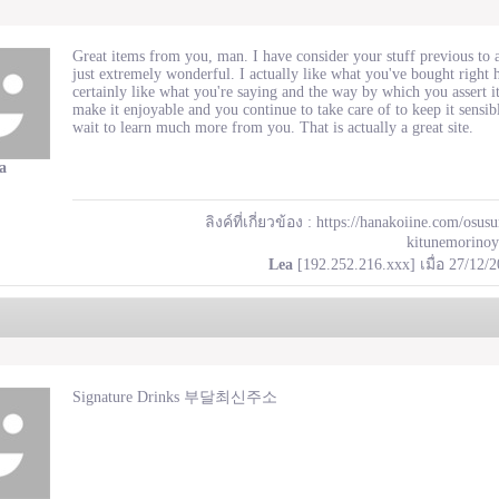
Great items from you, man. I have consider your stuff previous to 
just extremely wonderful. I actually like what you've bought right 
certainly like what you're saying and the way by which you assert i
make it enjoyable and you continue to take care of to keep it sensibl
wait to learn much more from you. That is actually a great site.
a
ลิงค์ที่เกี่ยวข้อง :
https://hanakoiine.com/osu
kitunemorino
Lea
[192.252.216.xxx] เมื่อ 27/12/
Signature Drinks 부달최신주소