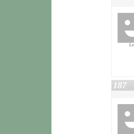
Le
187