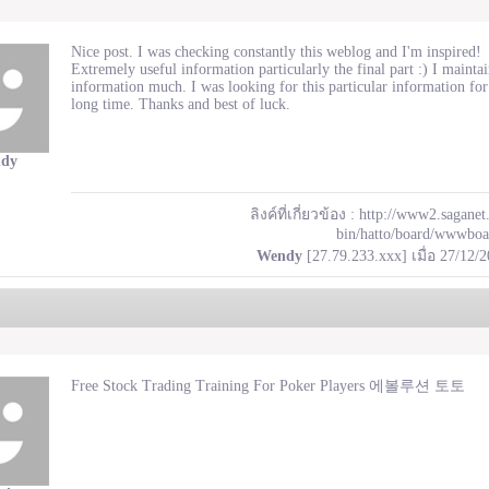
Nice post. I was checking constantly this weblog and I'm inspired!
Extremely useful information particularly the final part :) I mainta
information much. I was looking for this particular information for
long time. Thanks and best of luck.
dy
ลิงค์ที่เกี่ยวข้อง :
http://www2.saganet.
bin/hatto/board/wwwboa
Wendy
[27.79.233.xxx] เมื่อ 27/12/
Free Stock Trading Training For Poker Players 에볼루션 토토