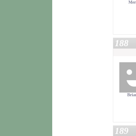
Mer
188
Bria
189