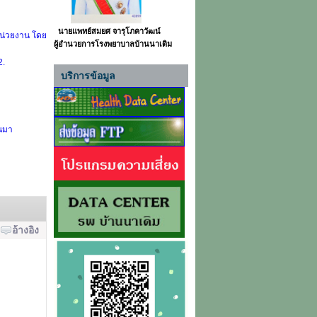
นายแพทย์สมยศ จารุโภคาวัฒน์
หน่วยงาน โดย
ผู้อำนวยการโรงพยาบาลบ้านนาเดิม
2.
บริการข้อมูล
านมา
อ้างอิง