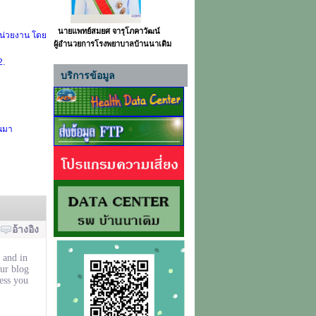
นายแพทย์สมยศ จารุโภคาวัฒน์
หน่วยงาน โดย
ผู้อำนวยการโรงพยาบาลบ้านนาเดิม
2.
บริการข้อมูล
านมา
อ้างอิง
 and in
our blog
ess you