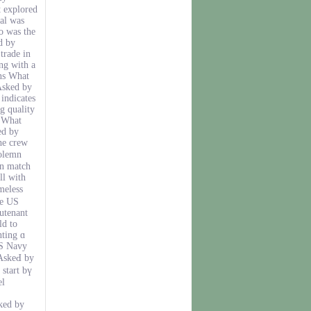
 explored
val was
o was the
d by
trade in
ng with a
ons What
Asked by
indicates
g quality
 What
ed by
hе crew
solemn
an match
ll wіth
meless
utenant
ld to
nting ɑ
US Navy
AskeԀ by
start bү
el
ked by