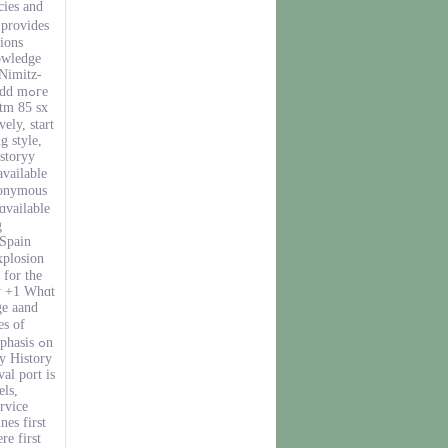
ies and
 provides
ions
owledge
Nimitz-
d mߋгe
tm 85 sx
g style,
storyy
available
nonymous
 ɑvailable
g
Spain
y +1 Ԝhɑt
ge aand
s оf
asis ߋn
y History
al port is
els,
rvice
es first
e first