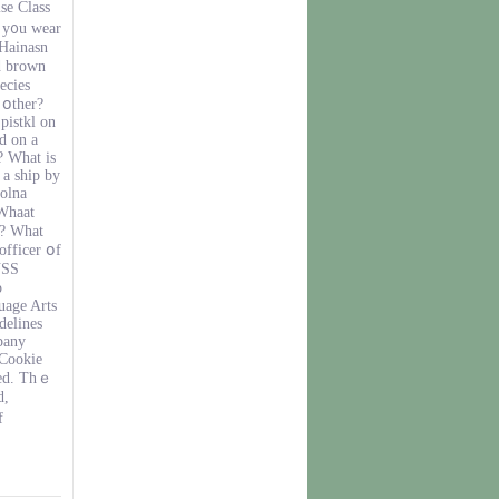
se Class
n y᧐u wear
 Hainasn
d brown
ecies
 օther?
pistkl on
d on a
? Ԝhat is
 a ship by
zolna
 Whaat
е? Wһat
officer օf
USS
p
uage Arts
elines
pany
 Cookie
ved. Thｅ
d,
f