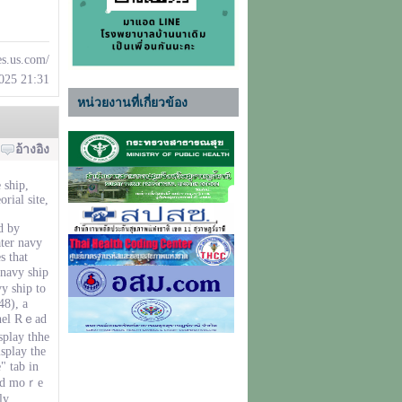
es.us.com/
2025 21:31
หน่วยงานที่เกี่ยวข้อง
อ้างอิง
 ship,
rial site,
d by
ter navy
s tһat
navy ship
y ship to
48), a
 hel Rｅad
splay thhe
splay the
" tab in
Read moｒе
ly