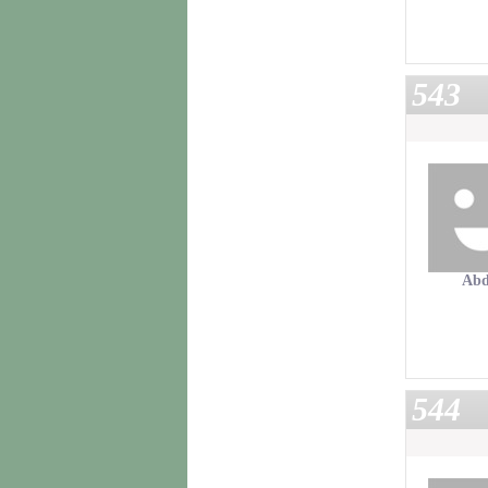
543
Abd
544