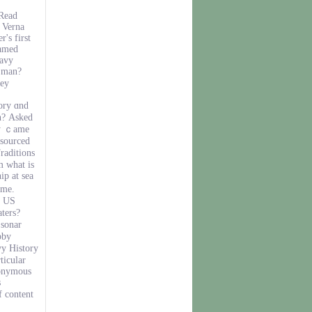
 Read
 Verna
's first
named
Navy
i man?
key
ory ɑnd
n? Αsked
ly ｃame
 sourced
raditions
m ᴡhat іs
ip at ѕea
іme.
ｅ US
ters?
sonar
bby
vy History
nonymous
s
f content